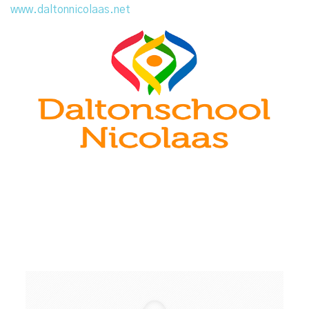
www.daltonnicolaas.net